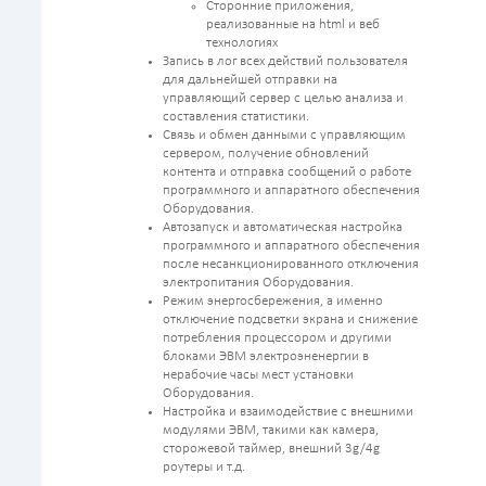
Сторонние приложения,
реализованные на html и веб
технологиях
Запись в лог всех действий пользователя
для дальнейшей отправки на
управляющий сервер с целью анализа и
составления статистики.
Связь и обмен данными с управляющим
сервером, получение обновлений
контента и отправка сообщений о работе
программного и аппаратного обеспечения
Оборудования.
Автозапуск и автоматическая настройка
программного и аппаратного обеспечения
после несанкционированного отключения
электропитания Оборудования.
Режим энергосбережения, а именно
отключение подсветки экрана и снижение
потребления процессором и другими
блоками ЭВМ электроэненергии в
нерабочие часы мест установки
Оборудования.
Настройка и взаимодействие с внешними
модулями ЭВМ, такими как камера,
сторожевой таймер, внешний 3g/4g
роутеры и т.д.