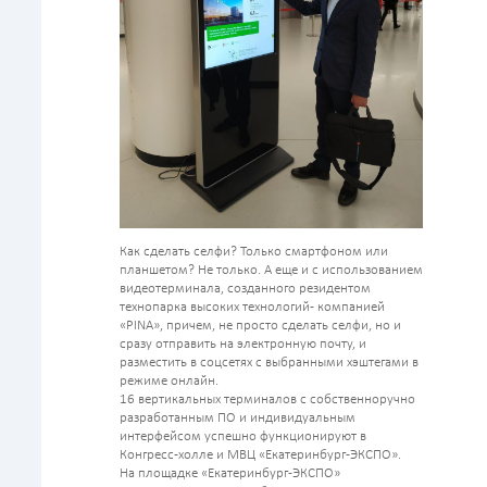
Как сделать селфи? Только смартфоном или
планшетом? Не только. А еще и с использованием
видеотерминала, созданного резидентом
технопарка высоких технологий- компанией
«PINA», причем, не просто сделать селфи, но и
сразу отправить на электронную почту, и
разместить в соцсетях с выбранными хэштегами в
режиме онлайн.
16 вертикальных терминалов с собственноручно
разработанным ПО и индивидуальным
интерфейсом успешно функционируют в
Конгресс-холле и МВЦ «Екатеринбург-ЭКСПО».
На площадке «Екатеринбург-ЭКСПО»