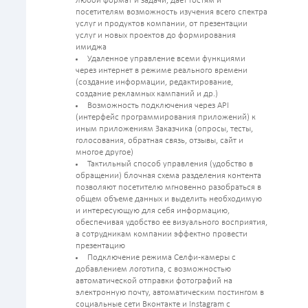
любой формат и задачи, дает гостям и
посетителям возможность изучения всего спектра
услуг и продуктов компании, от презентации
услуг и новых проектов до формирования
имиджа
Удаленное управление всеми функциями
через интернет в режиме реального времени
(создание информации, редактирование,
создание рекламных кампаний и др.)
Возможность подключения через API
(интерфейс программирования приложений) к
иным приложениям Заказчика (опросы, тесты,
голосования, обратная связь, отзывы, сайт и
многое другое)
Тактильный способ управления (удобство в
обращении) блочная схема разделения контента
позволяют посетителю мгновенно разобраться в
общем объеме данных и выделить необходимую
и интересующую для себя информацию,
обеспечивая удобство ее визуального восприятия,
а сотрудникам компании эффектно провести
презентацию
Подключение режима Селфи-камеры с
добавлением логотипа, с возможностью
автоматической отправки фотографий на
электронную почту, автоматическим постингом в
социальные сети Вконтакте и Instagram с