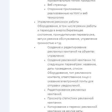
горизонтальным типом прокрутки
Веб страницы
Сторонние приложения,
реализованные на html и веб
технологиях
Управление режимом работы
Оборудования, в том числе режим работы
и перехода в энергосберегающее
состояние, принудительная перезагрузка,
запуск режима обслуживания, управление
громкостью и т.д.
Создание и редактирование
рекламных кампаний на объектах
управления:
Создание рекламной кампании по
следующим параметрам: название,
даты проведения, список
Оборудования, тип рекламного
контента, ответственное лицо с
указание электронной почты для
отправки уведомлений.
Редактирование рекламных
кампаний.
Просмотр статистики рекламной
кампании.
Копирование и перенос рекламной
кампании на другие даты.