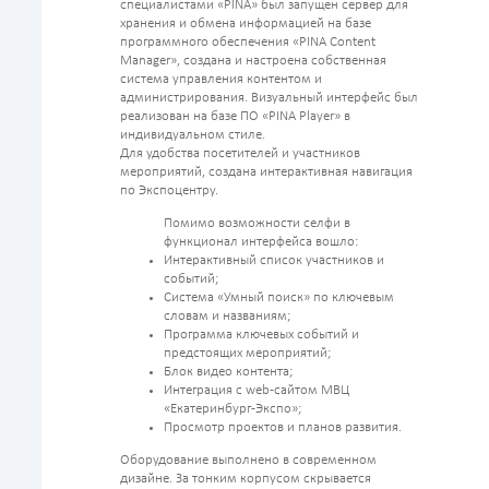
специалистами «PINA» был запущен сервер для
хранения и обмена информацией на базе
программного обеспечения «PINA Content
Manager», создана и настроена собственная
система управления контентом и
администрирования. Визуальный интерфейс был
реализован на базе ПО «PINA Player» в
индивидуальном стиле.
Для удобства посетителей и участников
мероприятий, создана интерактивная навигация
по Экспоцентру.
Помимо возможности селфи в
функционал интерфейса вошло:
Интерактивный список участников и
событий;
Система «Умный поиск» по ключевым
словам и названиям;
Программа ключевых событий и
предстоящих мероприятий;
Блок видео контента;
Интеграция с web-сайтом МВЦ
«Екатеринбург-Экспо»;
Просмотр проектов и планов развития.
Оборудование выполнено в современном
дизайне. За тонким корпусом скрывается